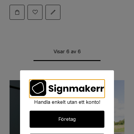
Visar
6
av
6
Handla enkelt utan ett konto!
Företag