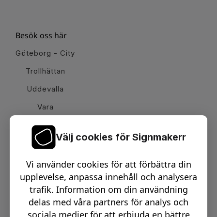
Besök oss här
Göteborg - City
Trollhättan
Uddevalla
Vara
Välj cookies för Signmakerr
Växel telefon:
0512-15900
Vi använder cookies för att förbättra din
Email:
info@signmakerr.se
upplevelse, anpassa innehåll och analysera
trafik. Information om din användning
delas med våra partners för analys och
PSST, HÄNG MED PÅ VÅR RESA!
sociala medier för att erbjuda en bättre