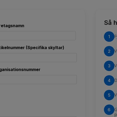
Så h
retagsnamn
F
1
mn
tikelnummer (Specifika skyltar)
V
2
V
3
ganisationsnummer
D
4
V
5
G
6
p