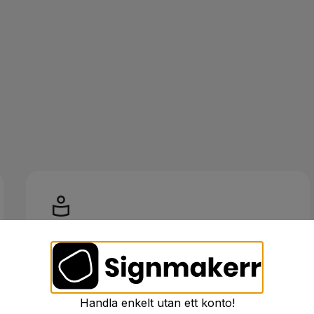
Skräddarsydda skyltar
för dig
Vi tar fram skylt offerter som passar just era
Handla enkelt utan ett konto!
behov och önskningar.