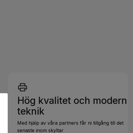
Hög kvalitet och modern
teknik
Med hjälp av våra partners får ni tillgång till det
senaste inom skyltar