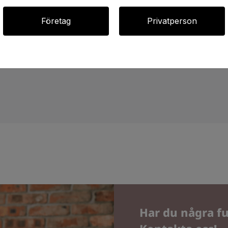
Företag
Privatperson
Har du några fu