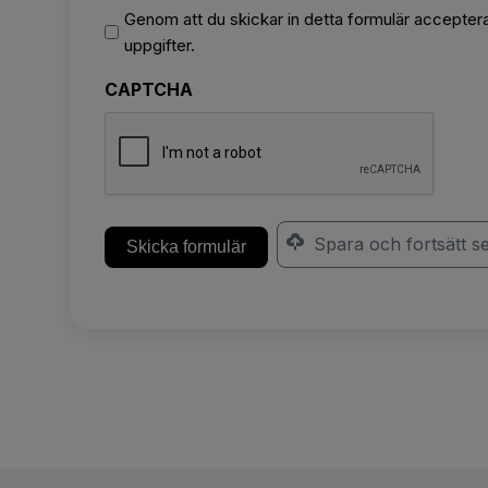
Godkännande
Genom att du skickar in detta formulär acceptera
av
uppgifter.
datahantering
CAPTCHA
*
Spara och fortsätt s