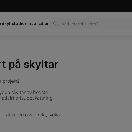
Products
r
Skyltstudion
Inspiration
search
t på skyltar
r projekt?
ydda skyltar av högsta
stnadsfri prisuppskattning
tt prata med oss direkt, tveka