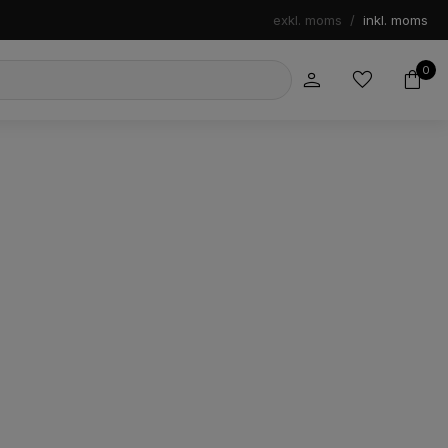
exkl. moms
/
inkl. moms
0