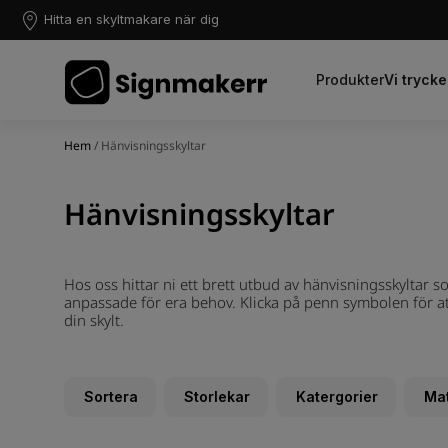
Hitta en skyltmakare när dig
Produkter
Vi trycke
Hem
/ Hänvisningsskyltar
Hänvisningsskyltar
Hos oss hittar ni ett brett utbud av hänvisningsskyltar s
anpassade för era behov. Klicka på penn symbolen för att 
din skylt.
Sortera
Storlekar
Katergorier
Mat