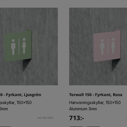
0 - Fyrkant, Ljusgrön
Torwall 150 - Fyrkant, Rosa
sskyltar, 150x150
Hänvisningsskyltar, 150x150
 3mm
Aluminium 3mm
713:-
Art.09-0323