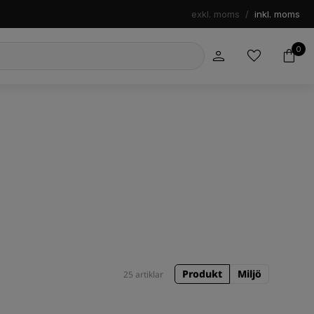
exkl. moms
/
inkl. moms
0
Produkt
Miljö
25 artiklar