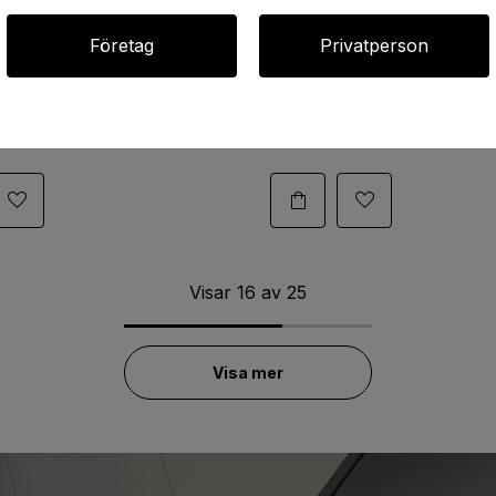
Företag
Privatperson
00 - Rundad, Svart
Torwall 300 - Rundad, Vit
gsskyltar, 300x200
Hänvisningsskyltar, 300x200
 3mm
Aluminium 3mm
1113:-
Art.09-0330
Visar
16
av
25
Visa mer