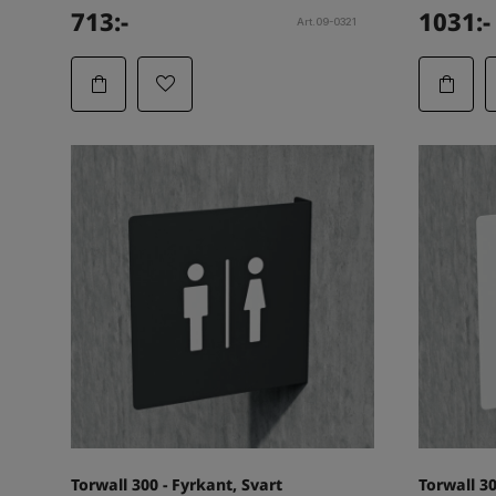
713:-
1031:-
Art.09-0321
Torwall 300 - Fyrkant, Svart
Torwall 30