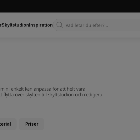
Products
r
Skyltstudion
Inspiration
search
om ni enkelt kan anpassa för att helt vara
flytta över skylten till skyltstudion och redigera
erial
Priser