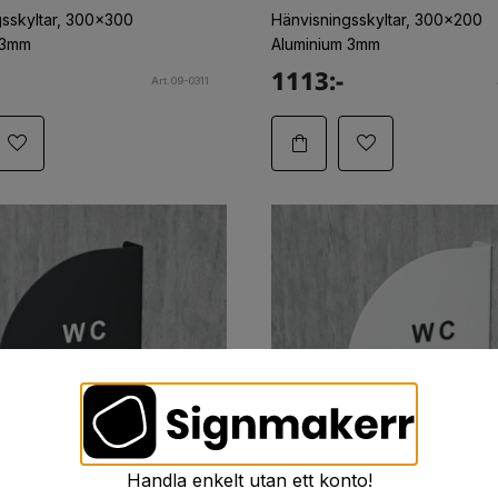
gsskyltar, 300x300
Hänvisningsskyltar, 300x200
 3mm
Aluminium 3mm
1113:-
Art.09-0311
Handla enkelt utan ett konto!